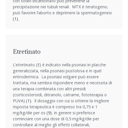
con sodio bicarbonato può prevenirne la
precipitazione nei tubuli renali. MTX è teratogeno,
può favorire l’aborto e deprimere la spermatogenesi
(1)
.
Etretinato
L’etretinato (E) è indicato nella psoriasi in placche
generalizzata, nella psoriasi pustolosa e in quel
eritrodermica. La psoriasi volgare può essere
trattata, ma sembra rispondere meno e necessita di
una terapia combinata con altri presidi
(corticosteroidi, ditranolo, catrame, fototerapia o
PUVA)
(1)
. Il dosaggio con cui si ottiene la migliore
risposta terapeutica è compreso tra 0,75 e 1
mg/kg/die per os
(9)
. In genere si preferisce
cominciare con una dose di 0,5 mg/kg/die per
controllare al meglio gli effetti collaterali,