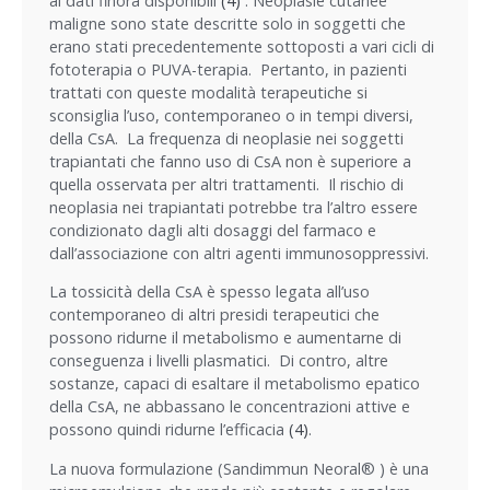
ai dati finora disponibili
(4)
. Neoplasie cutanee
maligne sono state descritte solo in soggetti che
erano stati precedentemente sottoposti a vari cicli di
fototerapia o PUVA-terapia. Pertanto, in pazienti
trattati con queste modalità terapeutiche si
sconsiglia l’uso, contemporaneo o in tempi diversi,
della CsA. La frequenza di neoplasie nei soggetti
trapiantati che fanno uso di CsA non è superiore a
quella osservata per altri trattamenti. Il rischio di
neoplasia nei trapiantati potrebbe tra l’altro essere
condizionato dagli alti dosaggi del farmaco e
dall’associazione con altri agenti immunosoppressivi.
La tossicità della CsA è spesso legata all’uso
contemporaneo di altri presidi terapeutici che
possono ridurne il metabolismo e aumentarne di
conseguenza i livelli plasmatici. Di contro, altre
sostanze, capaci di esaltare il metabolismo epatico
della CsA, ne abbassano le concentrazioni attive e
possono quindi ridurne l’efficacia
(4)
.
La nuova formulazione (Sandimmun Neoral® ) è una