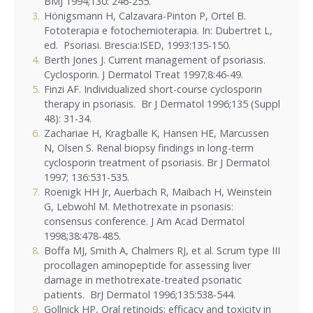
BMJ 1994;130: 246-255.
Hönigsmann H, Calzavara-Pinton P, Ortel B.
Fototerapia e fotochemioterapia. In: Dubertret L,
ed. Psoriasi. Brescia:ISED, 1993:135-150.
Berth Jones J. Current management of psoriasis.
Cyclosporin. J Dermatol Treat 1997;8:46-49.
Finzi AF. Individualized short-course cyclosporin
therapy in psoriasis. Br J Dermatol 1996;135 (Suppl
48): 31-34.
Zachariae H, Kragballe K, Hansen HE, Marcussen
N, Olsen S. Renal biopsy findings in long-term
cyclosporin treatment of psoriasis. Br J Dermatol
1997; 136:531-535.
Roenigk HH Jr, Auerbach R, Maibach H, Weinstein
G, Lebwohl M. Methotrexate in psoriasis:
consensus conference. J Am Acad Dermatol
1998;38:478-485.
Boffa MJ, Smith A, Chalmers RJ, et al. Scrum type III
procollagen aminopeptide for assessing liver
damage in methotrexate-treated psoriatic
patients. BrJ Dermatol 1996;135:538-544.
Gollnick HP, Oral retinoids: efficacy and toxicity in