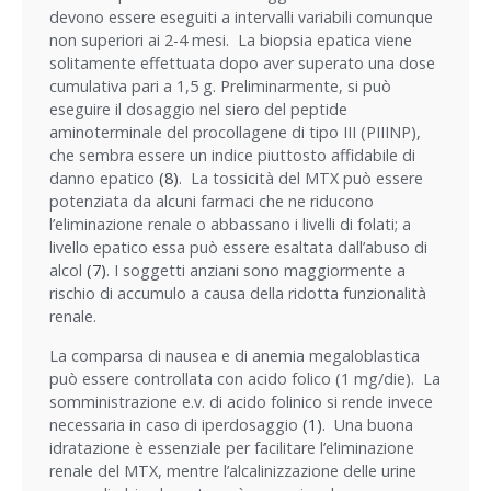
devono essere eseguiti a intervalli variabili comunque
non superiori ai 2-4 mesi. La biopsia epatica viene
solitamente effettuata dopo aver superato una dose
cumulativa pari a 1,5 g. Preliminarmente, si può
eseguire il dosaggio nel siero del peptide
aminoterminale del procollagene di tipo III (PIIINP),
che sembra essere un indice piuttosto affidabile di
danno epatico
(8)
. La tossicità del MTX può essere
potenziata da alcuni farmaci che ne riducono
l’eliminazione renale o abbassano i livelli di folati; a
livello epatico essa può essere esaltata dall’abuso di
alcol
(7)
. I soggetti anziani sono maggiormente a
rischio di accumulo a causa della ridotta funzionalità
renale.
La comparsa di nausea e di anemia megaloblastica
può essere controllata con acido folico (1 mg/die). La
somministrazione e.v. di acido folinico si rende invece
necessaria in caso di iperdosaggio
(1)
. Una buona
idratazione è essenziale per facilitare l’eliminazione
renale del MTX, mentre l’alcalinizzazione delle urine