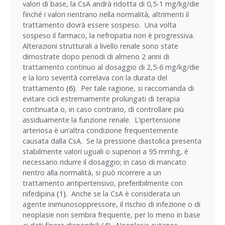
valori di base, la CsA andrà ridotta di 0,5-1 mg/kg/die
finché i valori rientrano nella normalità, altrimenti il
trattamento dovrà essere sospeso. Una volta
sospeso il farmaco, la nefropatia non è progressiva.
Alterazioni strutturali a livello renale sono state
dimostrate dopo periodi di almeno 2 anni di
trattamento continuo al dosaggio di 2,5-6 mg/kg/die
e la loro severità correlava con la durata del
trattamento
(6)
. Per tale ragione, si raccomanda di
evitare cicli estremamente prolungati di terapia
continuata o, in caso contrario, di controllare più
assiduamente la funzione renale. L’ipertensione
arteriosa è un’altra condizione frequentemente
causata dalla CsA. Se la pressione diastolica presenta
stabilmente valori uguali o superiori a 95 mmhg, è
necessario ridurre il dosaggio; in caso di mancato
rientro alla normalità, si può ricorrere a un
trattamento antipertensivo, preferibilmente con
nifedipina
(1)
. Anche se la CsA è considerata un
agente inimunosoppressore, il rischio di infezione o di
neoplasie non sembra frequente, per lo meno in base