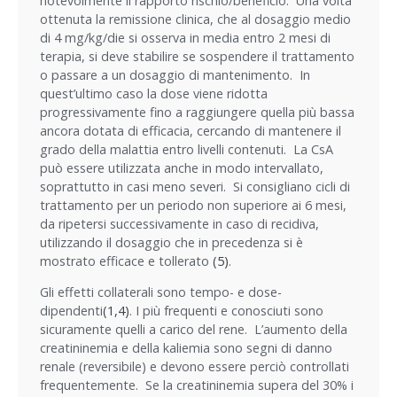
notevolmente il rapporto rischio/beneficio. Una volta
ottenuta la remissione clinica, che al dosaggio medio
di 4 mg/kg/die si osserva in media entro 2 mesi di
terapia, si deve stabilire se sospendere il trattamento
o passare a un dosaggio di mantenimento. In
quest’ultimo caso la dose viene ridotta
progressivamente fino a raggiungere quella più bassa
ancora dotata di efficacia, cercando di mantenere il
grado della malattia entro livelli contenuti. La CsA
può essere utilizzata anche in modo intervallato,
soprattutto in casi meno severi. Si consigliano cicli di
trattamento per un periodo non superiore ai 6 mesi,
da ripetersi successivamente in caso di recidiva,
utilizzando il dosaggio che in precedenza si è
mostrato efficace e tollerato
(5)
.
Gli effetti collaterali sono tempo- e dose-
dipendenti
(1,4)
. I più frequenti e conosciuti sono
sicuramente quelli a carico del rene. L’aumento della
creatininemia e della kaliemia sono segni di danno
renale (reversibile) e devono essere perciò controllati
frequentemente. Se la creatininemia supera del 30% i