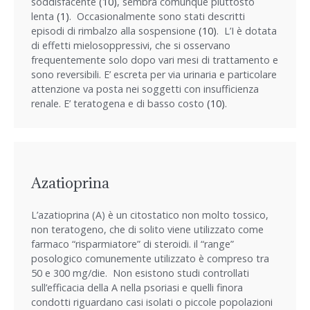
soddisfacente
(10)
, sembra comunque piuttosto
lenta
(1)
. Occasionalmente sono stati descritti
episodi di rimbalzo alla sospensione
(10)
. L’I è dotata
di effetti mielosoppressivi, che si osservano
frequentemente solo dopo vari mesi di trattamento e
sono reversibili. E’ escreta per via urinaria e particolare
attenzione va posta nei soggetti con insufficienza
renale. E’ teratogena e di basso costo
(10)
.
Azatioprina
L’azatioprina (A) è un citostatico non molto tossico,
non teratogeno, che di solito viene utilizzato come
farmaco “risparmiatore” di steroidi. il “range”
posologico comunemente utilizzato è compreso tra
50 e 300 mg/die. Non esistono studi controllati
sull’efficacia della A nella psoriasi e quelli finora
condotti riguardano casi isolati o piccole popolazioni