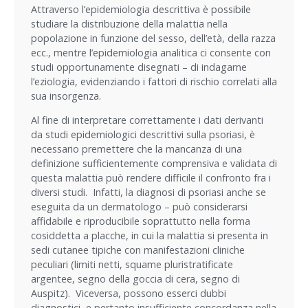
Attraverso l’epidemiologia descrittiva è possibile
studiare la distribuzione della malattia nella
popolazione in funzione del sesso, dell’età, della razza
ecc., mentre l’epidemiologia analitica ci consente con
studi opportunamente disegnati – di indagarne
l’eziologia, evidenziando i fattori di rischio correlati alla
sua insorgenza.
Al fine di interpretare correttamente i dati derivanti
da studi epidemiologici descrittivi sulla psoriasi, è
necessario premettere che la mancanza di una
definizione sufficientemente comprensiva e validata di
questa malattia può rendere difficile il confronto fra i
diversi studi. Infatti, la diagnosi di psoriasi anche se
eseguita da un dermatologo – può considerarsi
affidabile e riproducibile soprattutto nella forma
cosiddetta a placche, in cui la malattia si presenta in
sedi cutanee tipiche con manifestazioni cliniche
peculiari (limiti netti, squame pluristratificate
argentee, segno della goccia di cera, segno di
Auspitz). Viceversa, possono esserci dubbi
diagnostici, e pertanto insufficiente concordanza nella