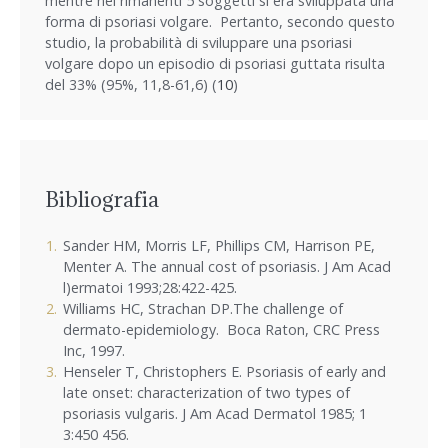
mentre nei rimanenti 5 soggetti si era sviluppata una
forma di psoriasi volgare. Pertanto, secondo questo
studio, la probabilità di sviluppare una psoriasi
volgare dopo un episodio di psoriasi guttata risulta
del 33% (95%, 11,8-61,6) (
10
)
Bibliografia
Sander HM, Morris LF, Phillips CM, Harrison PE,
Menter A. The annual cost of psoriasis. J Am Acad
l)ermatoi 1993;28:422-425.
Williams HC, Strachan DP.The challenge of
dermato-epidemiology. Boca Raton, CRC Press
Inc, 1997.
Henseler T, Christophers E. Psoriasis of early and
late onset: characterization of two types of
psoriasis vulgaris. J Am Acad Dermatol 1985; 1
3:450 456.