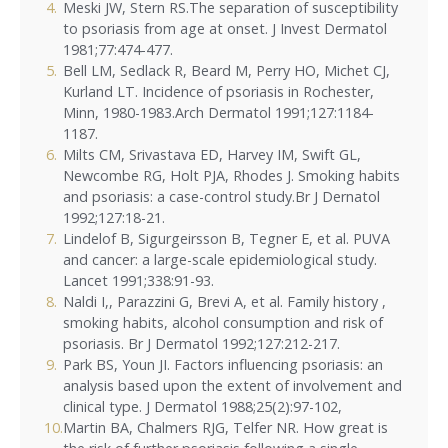
Meski JW, Stern RS.The separation of susceptibility
to psoriasis from age at onset. J Invest Dermatol
1981;77:474-477.
Bell LM, Sedlack R, Beard M, Perry HO, Michet CJ,
Kurland LT. Incidence of psoriasis in Rochester,
Minn, 1980-1983.Arch Dermatol 1991;127:1184-
1187.
Milts CM, Srivastava ED, Harvey IM, Swift GL,
Newcombe RG, Holt PJA, Rhodes J. Smoking habits
and psoriasis: a case-control study.Br J Dernatol
1992;127:18-21.
Lindelof B, Sigurgeirsson B, Tegner E, et al. PUVA
and cancer: a large-scale epidemiological study.
Lancet 1991;338:91-93.
Naldi I,, Parazzini G, Brevi A, et al. Family history ,
smoking habits, alcohol consumption and risk of
psoriasis. Br J Dermatol 1992;127:212-217.
Park BS, Youn JI. Factors influencing psoriasis: an
analysis based upon the extent of involvement and
clinical type. J Dermatol 1988;25(2):97-102,
Martin BA, Chalmers RJG, Telfer NR. How great is