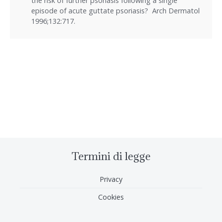
the risk of further psoriasis following a single
episode of acute guttate psoriasis? Arch Dermatol
1996;132:717.
Termini di legge
Privacy
Cookies